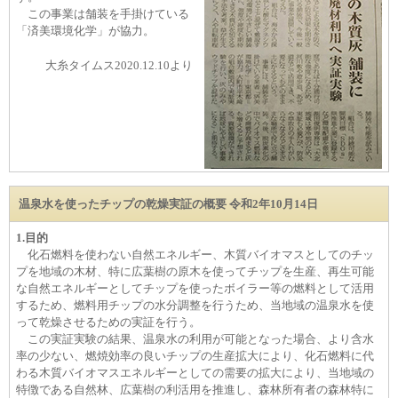
この事業は舗装を手掛けている
「済美環境化学」が協力。
大糸タイムス2020.12.10より
温泉水を使ったチップの乾燥実証の概要 令和2年10月14日
1.目的
化石燃料を使わない自然エネルギー、木質バイオマスとしてのチッ
プを地域の木材、特に広葉樹の原木を使ってチップを生産、再生可能
な自然エネルギーとしてチップを使ったボイラー等の燃料として活用
するため、燃料用チップの水分調整を行うため、当地域の温泉水を使
って乾燥させるための実証を行う。
この実証実験の結果、温泉水の利用が可能となった場合、より含水
率の少ない、燃焼効率の良いチップの生産拡大により、化石燃料に代
わる木質バイオマスエネルギーとしての需要の拡大により、当地域の
特徴である自然林、広葉樹の利活用を推進し、森林所有者の森林特に