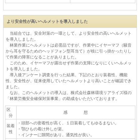
より安全性が高いヘルメットを導入しました
当組合では、安全対策の一環として、より安全性の高いヘルメット
を導入しました。
林業作業にヘルメットは必需品ですが、作業中にイヤーマフ（騒音
から耳を守るためのヘッドフォン型耳当て）が枝に引っ掛かったりし
て作業の障害になることがありました。
このため、イヤーマフが露出せず作業の支障になりにくいヘルメッ
トを導入しました。
導入後アンケート調査を行った結果、下記のとおり装着性、機能
性、安全性が、従来使用していたヘルメットより高いことが確認でき
ました。
なお、このヘルメットの導入は、株式会社森林環境リアライズ様の
「林業労働安全確保対策事業」の助成をいただいております。
区
感 想
分
・頭部への密着性が高く、１日装着してもゆるまない。
装着
・顎ひもの着け外しが楽。
性
・インナーに隙間があり、通気性が良い。