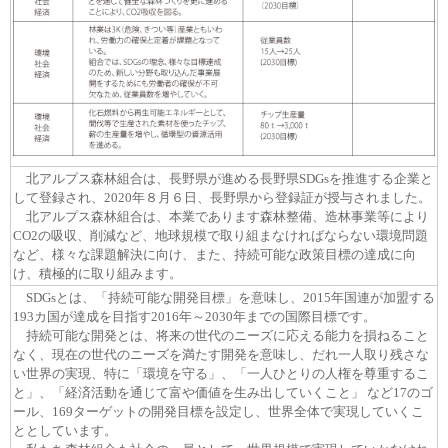
北アルプス森林組合は、長野県が進める長野県SDGsを推進する企業と
して登録され、2020年８月６日、長野県から登録証が授与されました。
北アルプス森林組合は、本業であります森林整備、造林事業等により
CO2の吸収、削減など、地球規模で取り組まなければならない環境問題
など、様々な課題解決に向け、また、持続可能な政策目標の達成に向
け、積極的に取り組みます。
SDGsとは、「持続可能な開発目標」を意味し、2015年国連が加盟する
193カ国が達成を目指す2016年～2030年までの国際目標です。
持続可能な開発とは、将来の世代のニーズに応える能力を損ねること
なく、現在の世代のニーズを満たす開発を意味し、だれ一人取り残さな
い世界の実現、特に「環境を守る」、「一人ひとりの人権を尊重するこ
と」、「経済活動を通じて富や価値を生み出していくこと」 など17のゴ
ール、169ターゲットの開発目標を設定し、世界全体で実現していくこ
ととしています。