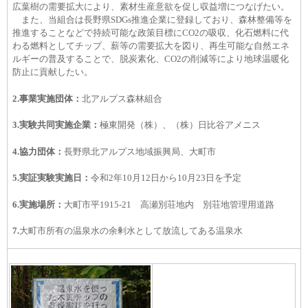
広葉樹の需要拡大により、素材生産意欲を促し収益増につなげたい。
また、当組合は長野県SDGs推進企業に登録しており、森林整備等を
推進することなどで持続可能な政策目標にCO2の吸収、化石燃料に代
わる燃料としてチップ、薪等の需要拡大を図り、再生可能な自然エネ
ルギーの普及することで、脱炭素化、CO2の削減等により地球温暖化
防止に貢献したい。
2.事業実施団体：
北アルプス森林組合
3.実験共同実施企業：
極東開発（株）、（株）日比谷アメニス
4.協力団体：
長野県北アルプス地域振興局、大町市
5.実証実験実施日：
令和2年10月12日から10月23日を予定
6.実施場所：
大町市平1915-21 高瀬別荘地内 別荘地管理用道路
7.
大町市所有の温泉水の余剰水として放流してある温泉水