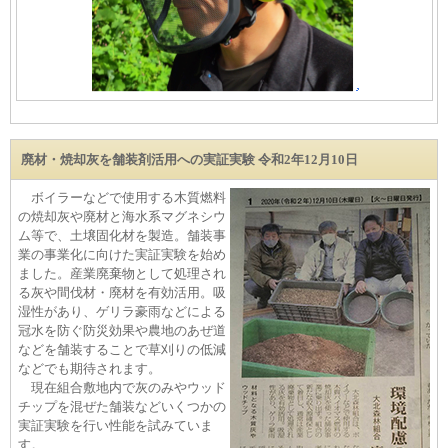
廃材・焼却灰を舗装剤活用への実証実験 令和2年12月10日
ボイラーなどで使用する木質燃料
の焼却灰や廃材と海水系マグネシウ
ム等で、土壌固化材を製造。舗装事
業の事業化に向けた実証実験を始め
ました。産業廃棄物として処理され
る灰や間伐材・廃材を有効活用。吸
湿性があり、ゲリラ豪雨などによる
冠水を防ぐ防災効果や農地のあぜ道
などを舗装することで草刈りの低減
などでも期待されます。
現在組合敷地内で灰のみやウッド
チップを混ぜた舗装などいくつかの
実証実験を行い性能を試みていま
す。