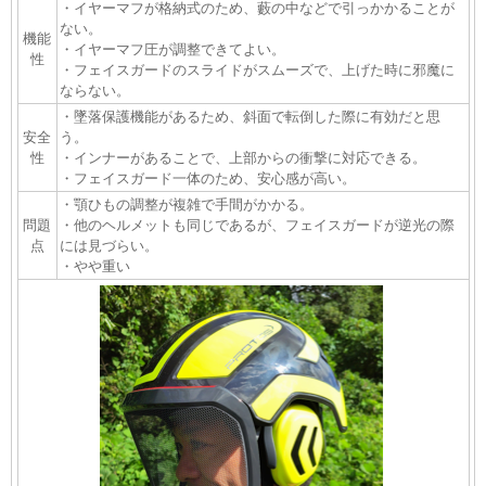
・イヤーマフが格納式のため、藪の中などで引っかかることが
ない。
機能
・イヤーマフ圧が調整できてよい。
性
・フェイスガードのスライドがスムーズで、上げた時に邪魔に
ならない。
・墜落保護機能があるため、斜面で転倒した際に有効だと思
安全
う。
性
・インナーがあることで、上部からの衝撃に対応できる。
・フェイスガード一体のため、安心感が高い。
・顎ひもの調整が複雑で手間がかかる。
問題
・他のヘルメットも同じであるが、フェイスガードが逆光の際
点
には見づらい。
・やや重い